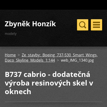
Zbyněk Honzík
modely
Home
>
Ze stavby: Boeing 737-530 Smart Wings,
Daco Skyline Models 1:144
>
web_IMG_1340.jpg
B737 cabrio - dodatečná
výroba resinových skel v
oknech