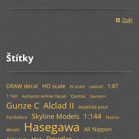
Zpět
Štítky
DRAW decal
HO scale
1:87
N scale
nádraží
1:160
Qantas
Authentic Airliner Decals
Gunze H
Gunze C
Alclad II
Aviatická pouť
Skyline Models
1:144
Pardubice
Nazca-
Hasegawa
All Nippon
decals
Douglas