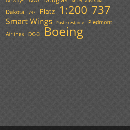
Airways
ANA
Ansett Australia
1:200
737
Platz
Dakota
747
Smart Wings
Piedmont
Poste restante
Boeing
Airlines
DC-3