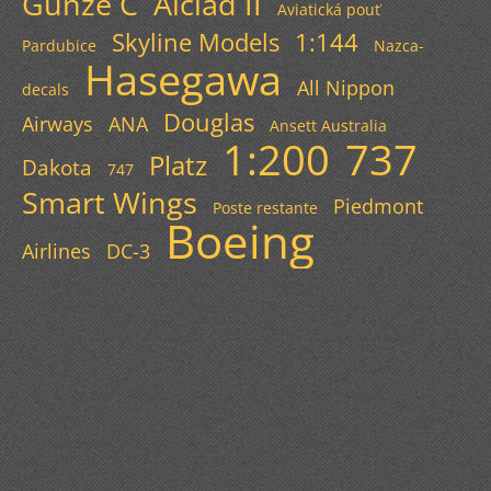
Gunze C
Alclad II
Aviatická pouť
Skyline Models
1:144
Pardubice
Nazca-
Hasegawa
All Nippon
decals
Douglas
Airways
ANA
Ansett Australia
1:200
737
Platz
Dakota
747
Smart Wings
Piedmont
Poste restante
Boeing
Airlines
DC-3