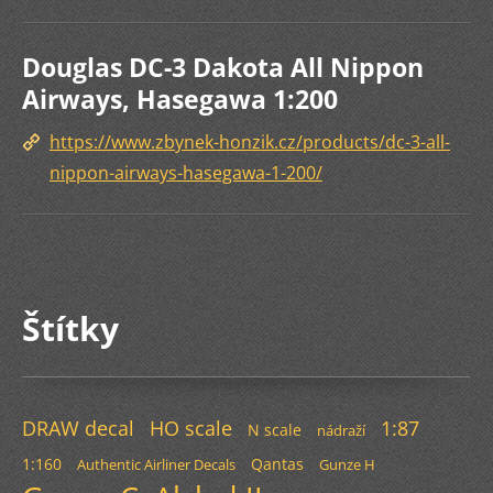
Douglas DC-3 Dakota All Nippon
Airways, Hasegawa 1:200
https://www.zbynek-honzik.cz/products/dc-3-all-
nippon-airways-hasegawa-1-200/
Štítky
DRAW decal
HO scale
1:87
N scale
nádraží
1:160
Qantas
Authentic Airliner Decals
Gunze H