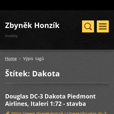
Zbyněk Honzík
modely
Home
>
Výpis tagů
Štítek: Dakota
Douglas DC-3 Dakota Piedmont
Airlines, Italeri 1:72 - stavba
https://www.zbynek-honzik.cz/news/douglas-dc-3-