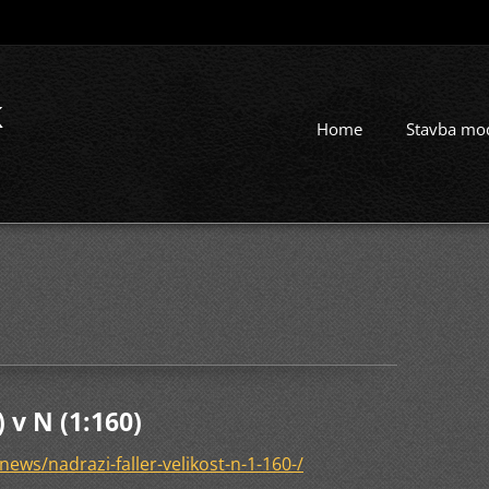
k
Home
Stavba mo
 v N (1:160)
ews/nadrazi-faller-velikost-n-1-160-/