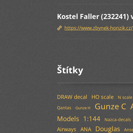
Kostel Faller (232241) 
https://www.zbynek-honzik.cz/p
Štítky
DRAW decal
HO scale
N scale
Gunze C
Qantas
Gunze H
Models
1:144
Nazca-decals
Douglas
Airways
ANA
Anse