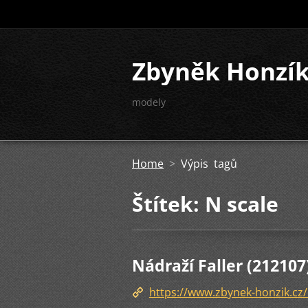
Zbyněk Honzí
modely
Home
>
Výpis tagů
Štítek: N scale
Nádraží Faller (212107)
https://www.zbynek-honzik.cz/n