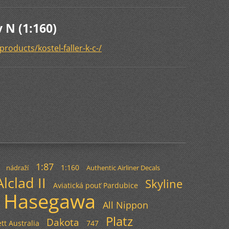
v N (1:160)
roducts/kostel-faller-k-c-/
1:87
1:160
nádraží
Authentic Airliner Decals
Alclad II
Skyline
Aviatická pouť Pardubice
Hasegawa
All Nippon
Platz
Dakota
tt Australia
747