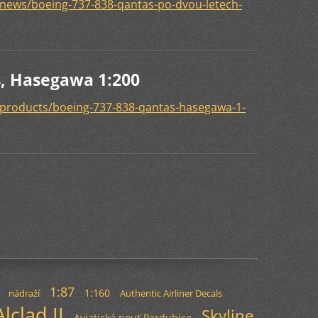
/news/boeing-737-838-qantas-po-dvou-letech-
s, Hasegawa 1:200
/products/boeing-737-838-qantas-hasegawa-1-
1:87
1:160
nádraží
Authentic Airliner Decals
Alclad II
Skyline
Aviatická pouť Pardubice