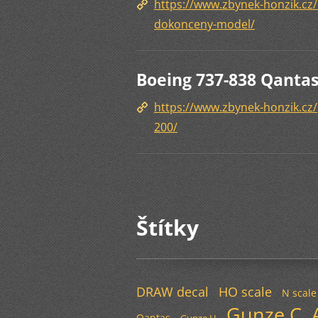
https://www.zbynek-honzik.cz
dokonceny-model/
Boeing 737-838 Qanta
https://www.zbynek-honzik.cz
200/
Štítky
DRAW decal
HO scale
N scale
Gunze C
Qantas