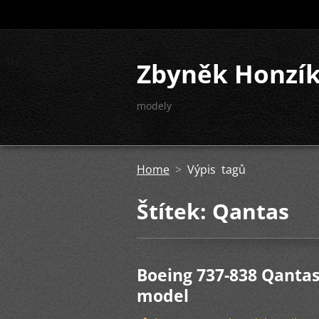
Zbyněk Honzí
modely
Home
>
Výpis tagů
Štítek: Qantas
Boeing 737-838 Qantas
model