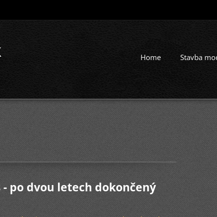
k
Home
Stavba mo
 - po dvou letech dokončený