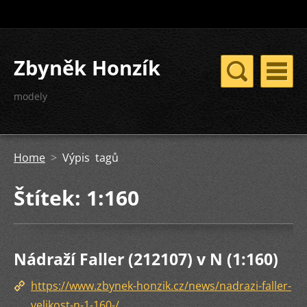
Zbyněk Honzík
modely
Home
>
Výpis tagů
Štítek: 1:160
Nádraží Faller (212107) v N (1:160)
https://www.zbynek-honzik.cz/news/nadrazi-faller-
velikost-n-1-160-/