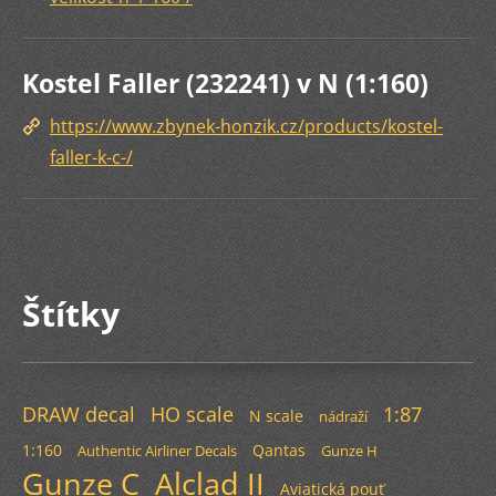
Kostel Faller (232241) v N (1:160)
https://www.zbynek-honzik.cz/products/kostel-
faller-k-c-/
Štítky
DRAW decal
HO scale
1:87
N scale
nádraží
1:160
Qantas
Authentic Airliner Decals
Gunze H
Gunze C
Alclad II
Aviatická pouť