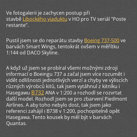
Ve fotogalerii je zachycen postup při
stavbě
Libockého viaduktu
v HO pro TV seriál "Poste
restante".
Pustil jsem se do reparátu stavby
Boeing 737-500
ve
barvách Smart Wings, tentokrát ovšem v měřítku
1:144 od DACO Skyline.
A když už jsem se probíral všemi možnými zdroji
informací o Boeingu 737 a začal jsem více rozumět i
vidět odlišnosti jednotlivých verzí a chyby ve výliscích
různých výrobců kitů, tak jsem vytáhnul z kitníku i
B732
Hasegawu
ANA v 1:200 a rozhodl se rozvrtat
další model. Rozhodl jsem se pro zbarvení Piedmont
Airlines. A aby toho nebylo dost, tak jsem jako
referenci zahájil i B738 v 1:200, pochopitelně opět
Hasegawa. Tento kousek by měl být v barvách
Quantas.