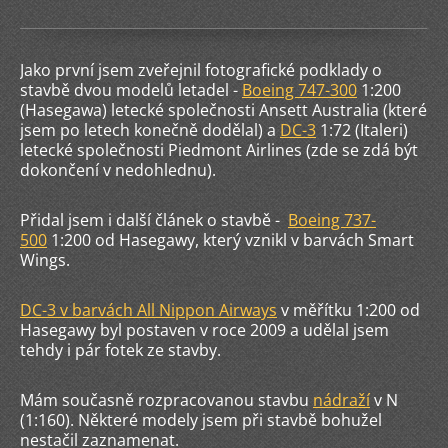
Jako první jsem zveřejnil fotografické podklady o
stavbě dvou modelů letadel -
Boeing 747-300
1:200
(Hasegawa) letecké společnosti Ansett Australia (které
jsem po letech konečně dodělal) a
DC-3
1:72 (Italeri)
letecké společnosti Piedmont Airlines (zde se zdá být
dokončení v nedohlednu).
Přidal jsem i další článek o stavbě -
Boeing 737-
500
1:200 od Hasegawy, který vznikl v barvách Smart
Wings.
DC-3
v barvách All Nippon Airways
v měřítku 1:200 od
Hasegawy byl postaven v roce 2009 a udělal jsem
tehdy i pár fotek ze stavby.
Mám současně rozpracovanou stavbu
nádraží
v N
(1:160). Některé modely jsem při stavbě bohužel
nestačil zaznamenat.