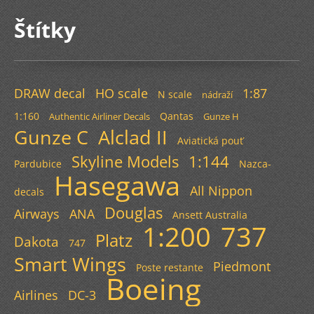
Štítky
DRAW decal
HO scale
1:87
N scale
nádraží
1:160
Qantas
Authentic Airliner Decals
Gunze H
Gunze C
Alclad II
Aviatická pouť
Skyline Models
1:144
Pardubice
Nazca-
Hasegawa
All Nippon
decals
Douglas
Airways
ANA
Ansett Australia
1:200
737
Platz
Dakota
747
Smart Wings
Piedmont
Poste restante
Boeing
Airlines
DC-3