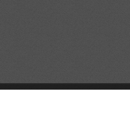
© 2013 Všechna práva vyhrazena.
Vytvořte si webové stránky zdarma!