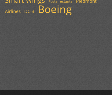
Smart Wings
Piedmont
Poste restante
Boeing
Airlines
DC-3
© 2013 Všechna práva vyhrazena.
Tvorba webových stránek zdarma