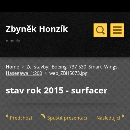
Zbyněk Honzík
modely
Home
>
Ze stavby: Boeing 737-530 Smart Wings,
Hasegawa 1:200
>
web_ZBH5073.jpg
stav rok 2015 - surfacer
Předchozí
Spustit prezentaci
Následující