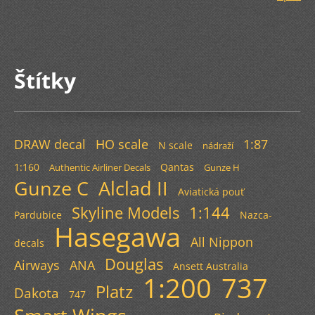
Štítky
DRAW decal
HO scale
1:87
N scale
nádraží
1:160
Qantas
Authentic Airliner Decals
Gunze H
Gunze C
Alclad II
Aviatická pouť
Skyline Models
1:144
Pardubice
Nazca-
Hasegawa
All Nippon
decals
Douglas
Airways
ANA
Ansett Australia
1:200
737
Platz
Dakota
747