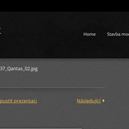
k
Home
Stavba mo
37_Qantas_02.jpg
pustit prezentaci
Následující