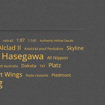
1:87
1:160
nádraží
Authentic Airliner Decals
Alclad II
Skyline
Aviatická pouť Pardubice
Hasegawa
All Nippon
Platz
Dakota
tt Australia
747
t Wings
Piedmont
Poste restante
g