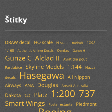
Štítky
DRAW decal
HO scale
1:87
N scale
nádraží
1:160
Qantas
Authentic Airliner Decals
Gunze H
Gunze C
Alclad II
Aviatická pouť
Skyline Models
1:144
Pardubice
Nazca-
Hasegawa
All Nippon
decals
Douglas
Airways
ANA
Ansett Australia
1:200
737
Platz
Dakota
747
Smart Wings
Piedmont
Poste restante