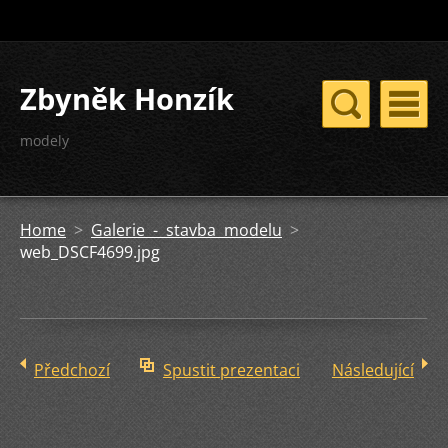
Zbyněk Honzík
modely
Home
>
Galerie - stavba modelu
>
web_DSCF4699.jpg
Předchozí
Spustit prezentaci
Následující