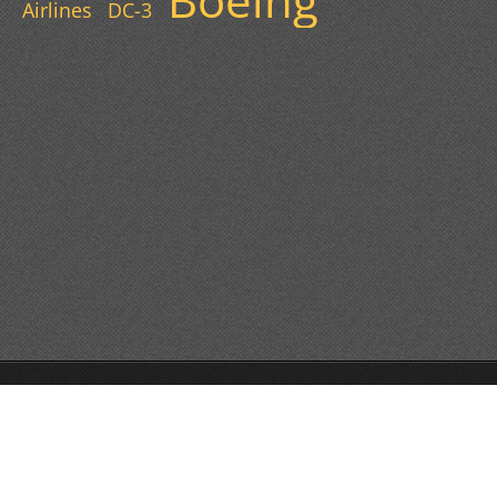
Boeing
Airlines
DC-3
© 2013 Všechna práva vyhrazena.
Vytvořte si webové stránky zdarma!