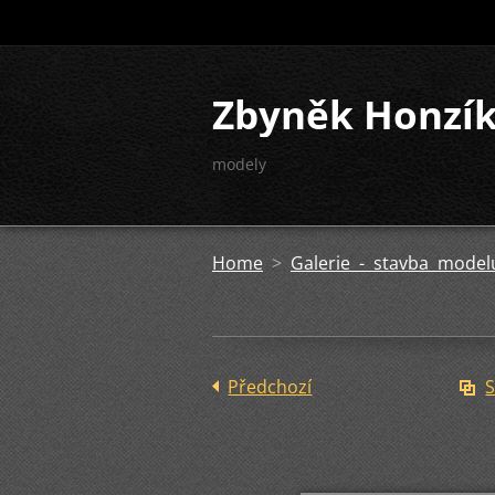
Zbyněk Honzí
modely
Home
>
Galerie - stavba model
Předchozí
S