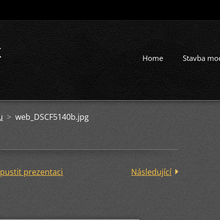
k
Home
Stavba mo
u
>
web_DSCF5140b.jpg
pustit prezentaci
Následující