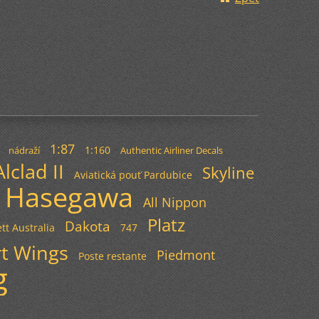
1:87
1:160
nádraží
Authentic Airliner Decals
Alclad II
Skyline
Aviatická pouť Pardubice
Hasegawa
All Nippon
Platz
Dakota
tt Australia
747
t Wings
Piedmont
Poste restante
g