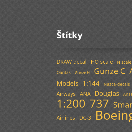
Štítky
DRAW decal
HO scale
N scale
Gunze C
Qantas
Gunze H
Models
1:144
Nazca-decals
Douglas
Airways
ANA
Anse
1:200
737
Smar
Boein
Airlines
DC-3