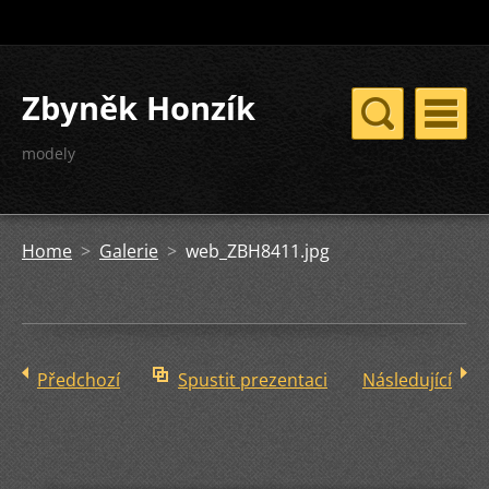
Zbyněk Honzík
modely
Home
>
Galerie
>
web_ZBH8411.jpg
Předchozí
Spustit prezentaci
Následující