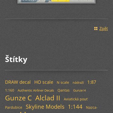
Zpět
Štítky
DRAW decal
HO scale
1:87
N scale
nádraží
1:160
Qantas
Authentic Airliner Decals
Gunze H
Gunze C
Alclad II
Aviatická pouť
Skyline Models
1:144
Pardubice
Nazca-