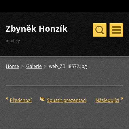
Zbyněk Honzík
modely
Home
>
Galerie
>
web_ZBH8572.jpg
Předchozí
Spustit prezentaci
Následující