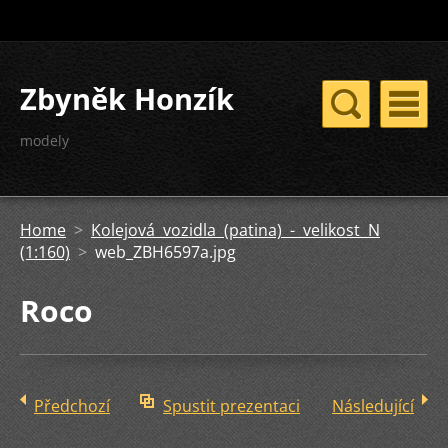
Zbyněk Honzík
modely
Home
>
Kolejová vozidla (patina) - velikost N
(1:160)
>
web_ZBH6597a.jpg
Roco
Předchozí
Spustit prezentaci
Následující