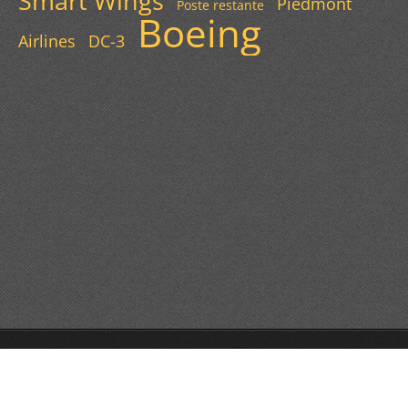
Smart Wings
Piedmont
Poste restante
Boeing
Airlines
DC-3
© 2013 Všechna práva vyhrazena.
Vytvořte si webové stránky zdarma!