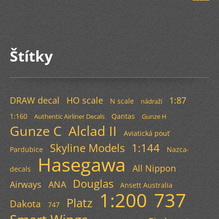
Štítky
DRAW decal
HO scale
1:87
N scale
nádraží
1:160
Qantas
Authentic Airliner Decals
Gunze H
Gunze C
Alclad II
Aviatická pouť
Skyline Models
1:144
Pardubice
Nazca-
Hasegawa
All Nippon
decals
Douglas
Airways
ANA
Ansett Australia
1:200
737
Platz
Dakota
747