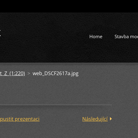
k
Home
Stavba mo
t Z (1:220)
>
web_DSCF2617a.jpg
pustit prezentaci
Následující