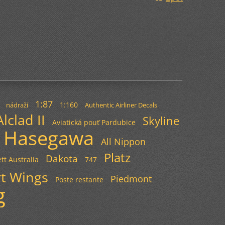
1:87
1:160
nádraží
Authentic Airliner Decals
Alclad II
Skyline
Aviatická pouť Pardubice
Hasegawa
All Nippon
Platz
Dakota
tt Australia
747
t Wings
Piedmont
Poste restante
g