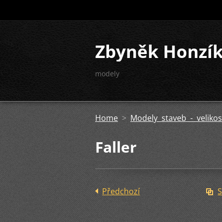
Zbyněk Honzí
modely
Home
>
Modely staveb - velikos
Faller
Předchozí
S