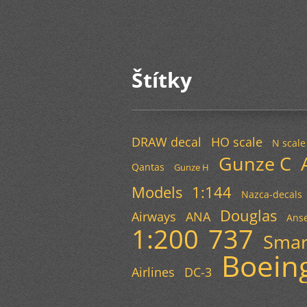
Štítky
DRAW decal
HO scale
N scale
Gunze C
Qantas
Gunze H
Models
1:144
Nazca-decals
Douglas
Airways
ANA
Anse
1:200
737
Smar
Boein
Airlines
DC-3