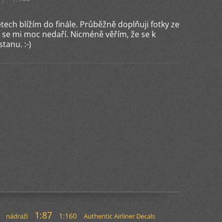
tech blížím do finále. Průběžně doplňuji fotky ze
u se mi moc nedaří. Nicméně věřím, že se k
anu. :-)
1:87
1:160
nádraží
Authentic Airliner Decals