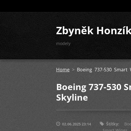
Zbyněk Honzí
modely
Home
>
Boeing 737-530 Smart 
Boeing 737-530 S
Skyline
Štítky
:
Boe
02.06.2025 23:14
Smart Wings