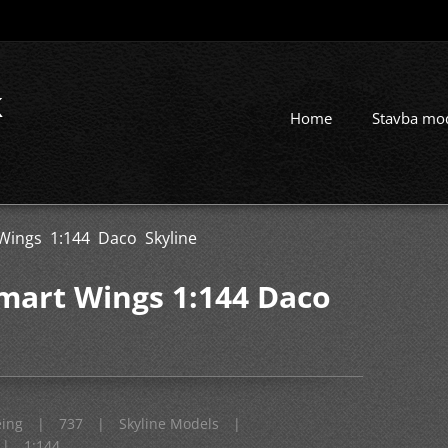
k
Home
Stavba mo
Wings 1:144 Daco Skyline
mart Wings 1:144 Daco
ing
|
737
|
Skyline Models
|
|
1:144