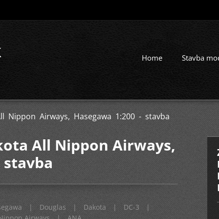
k
Home
Stavba mo
ll Nippon Airways, Hasegawa 1:200 - stavba
ota All Nippon Airways,
 stavba
segawa
|
Douglas
|
Dakota
|
DC-3
|
 Nippon Airways
|
ANA