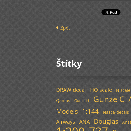
Zpět
Štítky
DRAW decal
HO scale
N scale
Gunze C
Qantas
Gunze H
Models
1:144
Nazca-decals
Douglas
Airways
ANA
Anse