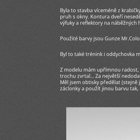
Byla to stavba víceméně z krabičk
pruh s okny. Kontura dveří neseděl
výfuky a reflektory na náběžných 
Použité barvy jsou Gunze Mr.Color
Byl to také trénink i oddychovka 
Z modelu mám upřímnou radost, ja
trochu zvrtal... Za největší nedod
Měl jsem obtisky předělat (stejně
záclonky a použít jinou barvu tak, a