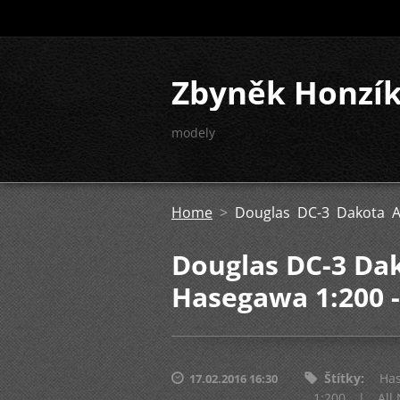
Zbyněk Honzí
modely
Home
>
Douglas DC-3 Dakota A
Douglas DC-3 Dak
Hasegawa 1:200 -
Štítky
:
Ha
17.02.2016 16:30
1:200
|
All