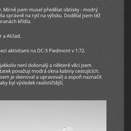
y. Mírně jsem musel předělat obtisky - modrý
a správně na rytí na výlisku. Dodělal jsem též
hranách křídla.
 a Alclad.
mezi aktivitami na DC-3 Piedmont v 1:72.
kkoliv není dokonalý a některé věci jsem
atatek považuji modrá okna kabiny cestujících.
 jsem je skenoval a upravoval) a aspoň naznačit
by byl výsledek realističtější.