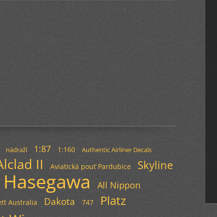
1:87
1:160
nádraží
Authentic Airliner Decals
Alclad II
Skyline
Aviatická pouť Pardubice
Hasegawa
All Nippon
Platz
Dakota
tt Australia
747