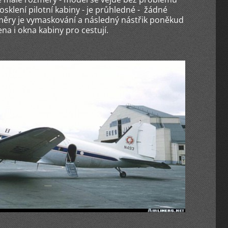
osklení pilotní kabiny - je průhledné - žádné
změry je vymaskování a následný nástřik poněkud
ena i okna kabiny pro cestují.