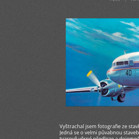
Vyštrachal jsem fotografie ze stav
Jedná se o velmi půvabnou stavebn
tvarově věrné předloze a dojemn