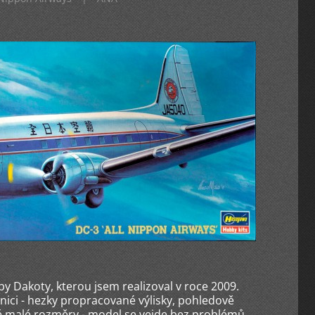
by Dakoty, kterou jsem realizoval v roce 2009.
ici - hezky propracované výlisky, pohledově
ě malé rozměry - model se vejde bez problémů