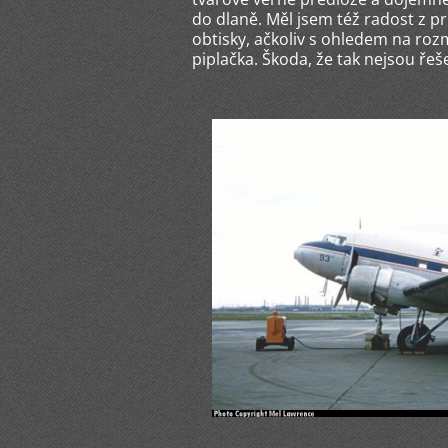
do dlaně. Měl jsem též radost z pr
obtisky, ačkoliv s ohledem na ro
piplačka. Škoda, že tak nejsou řeš