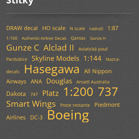
DRAW decal
HO scale
1:87
N scale
nádraží
1:160
Qantas
Authentic Airliner Decals
Gunze H
Gunze C
Alclad II
Aviatická pouť
Skyline Models
1:144
Pardubice
Nazca-
Hasegawa
All Nippon
decals
Douglas
Airways
ANA
Ansett Australia
1:200
737
Platz
Dakota
747
Smart Wings
Piedmont
Poste restante
Boeing
Airlines
DC-3