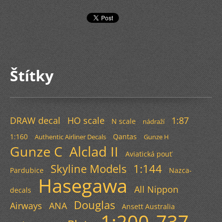
Štítky
DRAW decal
HO scale
1:87
N scale
nádraží
1:160
Qantas
Authentic Airliner Decals
Gunze H
Gunze C
Alclad II
Aviatická pouť
Skyline Models
1:144
Pardubice
Nazca-
Hasegawa
All Nippon
decals
Douglas
Airways
ANA
Ansett Australia
1:200
737