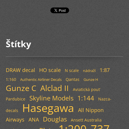
Štítky
DRAW decal
HO scale
1:87
N scale
nádraží
1:160
Qantas
Authentic Airliner Decals
Gunze H
Gunze C
Alclad II
Aviatická pouť
Skyline Models
1:144
Pardubice
Nazca-
Hasegawa
All Nippon
decals
Douglas
Airways
ANA
Ansett Australia
1:200
737