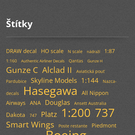
Štítky
DRAW decal
HO scale
1:87
N scale
nádraží
1:160
Qantas
Authentic Airliner Decals
Gunze H
Gunze C
Alclad II
Aviatická pouť
Skyline Models
1:144
Pardubice
Nazca-
Hasegawa
All Nippon
decals
Douglas
Airways
ANA
Ansett Australia
1:200
737
Platz
Dakota
747
Smart Wings
Piedmont
Poste restante