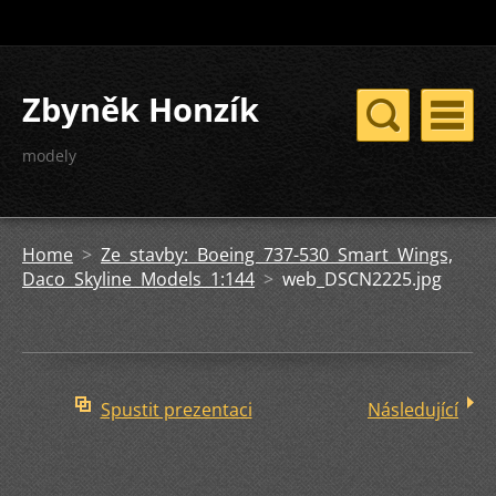
Zbyněk Honzík
modely
Home
>
Ze stavby: Boeing 737-530 Smart Wings,
Daco Skyline Models 1:144
>
web_DSCN2225.jpg
Spustit prezentaci
Následující