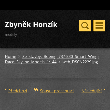
Zbyněk Honzík
modely
Home
>
Ze stavby: Boeing 737-530 Smart Wings,
Daco Skyline Models 1:144
>
web_DSCN2229.jpg
Předchozí
Spustit prezentaci
Následující