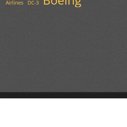
Boeing
Airlines
DC-3
© 2013 Všechna práva vyhrazena.
Vytvořte si webové stránky zdarma!