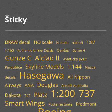
Štítky
DRAW decal
HO scale
1:87
N scale
nádraží
1:160
Qantas
Authentic Airliner Decals
Gunze H
Gunze C
Alclad II
Aviatická pouť
Skyline Models
1:144
Pardubice
Nazca-
Hasegawa
All Nippon
decals
Douglas
Airways
ANA
Ansett Australia
1:200
737
Platz
Dakota
747
Smart Wings
Piedmont
Poste restante