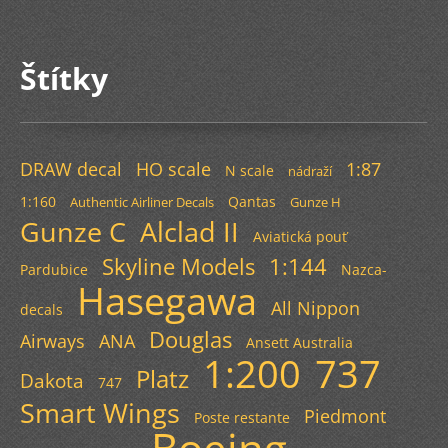
Štítky
DRAW decal
HO scale
1:87
N scale
nádraží
1:160
Qantas
Authentic Airliner Decals
Gunze H
Gunze C
Alclad II
Aviatická pouť
Skyline Models
1:144
Pardubice
Nazca-
Hasegawa
All Nippon
decals
Douglas
Airways
ANA
Ansett Australia
1:200
737
Platz
Dakota
747
Smart Wings
Piedmont
Poste restante