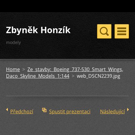
Zbyněk Honzík
modely
Home
>
Ze stavby: Boeing 737-530 Smart Wings,
Daco Skyline Models 1:144
>
web_DSCN2239.jpg
Předchozí
Spustit prezentaci
Následující