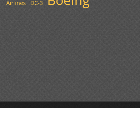
Boeing
Airlines
DC-3
© 2013 Všechna práva vyhrazena.
Vytvořte si webové stránky zdarma!