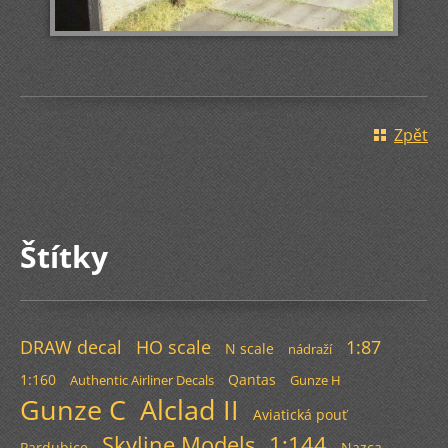
Zpět
Štítky
DRAW decal
HO scale
1:87
N scale
nádraží
1:160
Qantas
Authentic Airliner Decals
Gunze H
Gunze C
Alclad II
Aviatická pouť
Skyline Models
1:144
Pardubice
Nazca-