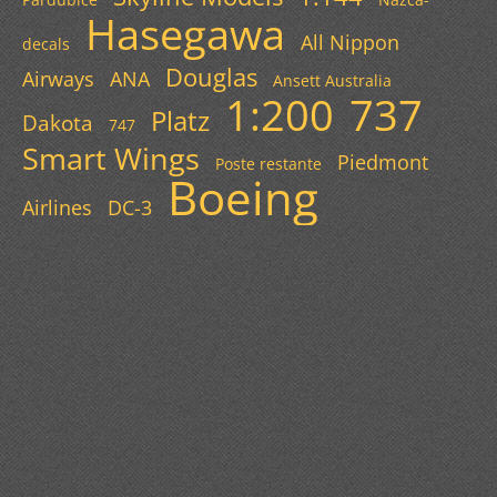
Hasegawa
All Nippon
decals
Douglas
Airways
ANA
Ansett Australia
1:200
737
Platz
Dakota
747
Smart Wings
Piedmont
Poste restante
Boeing
Airlines
DC-3