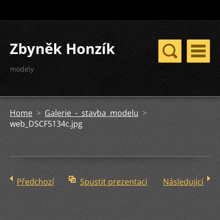
Zbyněk Honzík
modely
Home
>
Galerie - stavba modelu
>
web_DSCF5134c.jpg
Předchozí
Spustit prezentaci
Následující