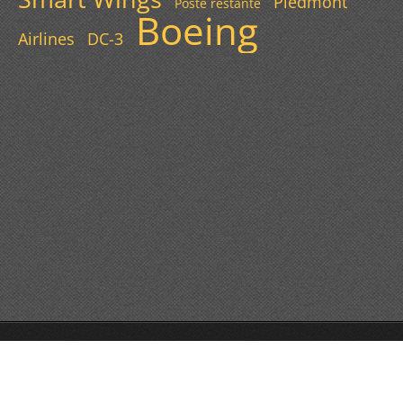
Piedmont
Poste restante
Boeing
Airlines
DC-3
© 2013 Všechna práva vyhrazena.
Tvorba webových stránek zdarma