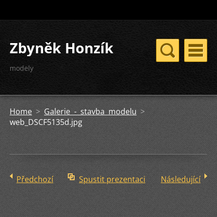
Zbyněk Honzík
modely
Home
>
Galerie - stavba modelu
>
web_DSCF5135d.jpg
Předchozí
Spustit prezentaci
Následující