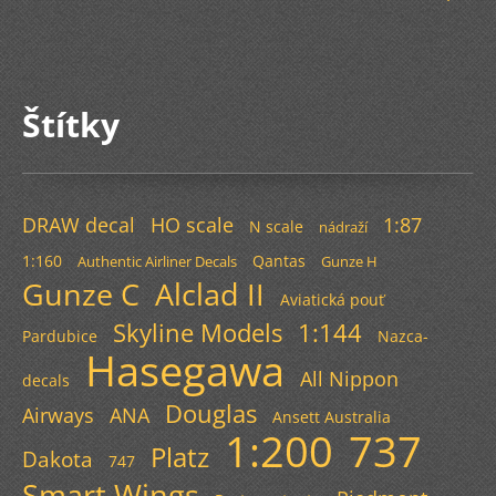
Štítky
DRAW decal
HO scale
1:87
N scale
nádraží
1:160
Qantas
Authentic Airliner Decals
Gunze H
Gunze C
Alclad II
Aviatická pouť
Skyline Models
1:144
Pardubice
Nazca-
Hasegawa
All Nippon
decals
Douglas
Airways
ANA
Ansett Australia
1:200
737
Platz
Dakota
747
Smart Wings