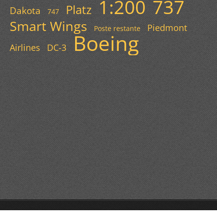
1:200
737
Platz
Dakota
747
Smart Wings
Piedmont
Poste restante
Boeing
Airlines
DC-3
© 2013 Všechna práva vyhrazena.