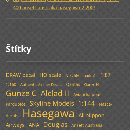
400-ansett-australia-hasegawa-2-200/
Štítky
DRAW decal
HO scale
1:87
N scale
nádraží
1:160
Qantas
Authentic Airliner Decals
Gunze H
Gunze C
Alclad II
Aviatická pouť
Skyline Models
1:144
Pardubice
Nazca-
Hasegawa
All Nippon
decals
Douglas
Airways
ANA
Ansett Australia