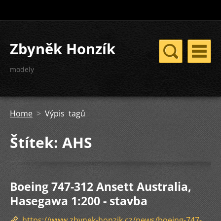
Zbyněk Honzík
modely
Home
>
Výpis tagů
Štítek: AHS
Boeing 747-312 Ansett Australia,
Hasegawa 1:200 - stavba
https://www.zbynek-honzik.cz/news/boeing-747-