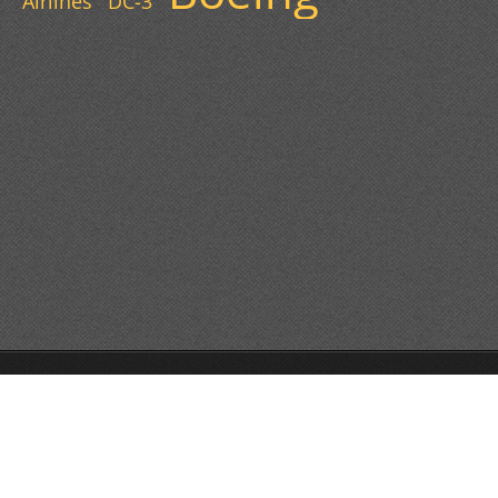
Airlines
DC-3
© 2013 Všechna práva vyhrazena.
Tvorba webových stránek zdarma