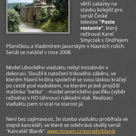
větší zakázky na
stavbu kolejišť pro
seriál České
televize
"Poste
restante"
, který
režíroval Karel
Smyczek s Ondřejem
Pšeničkou a Vladimírem Javorským v hlavních rolích.
Seriál se natáčel v roce 2008.
Model Libockého viaduktu nebyl instalován v
dekoraci. Sloužil k natočení trikového záběru, ve
kterém hlavní hrdina společně se svou láskou kráčejí
po cestě pod viaduktem, na kterém právě projiždí
mašinka "Ivetka" - model amerického pacifiku (výběr
režiséra) v HO táhnoucí nákladní vlak. Realizaci
viaduktu jsem si vzal na starost já.
Není bez zajímavosti, že stavba viaduktu probíhala ve
stejné kanceláři, ve které se odehrává skvělý seriál
"Kancelář Blaník".
www.stream.cz/porady/blanik