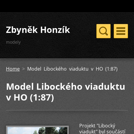
Zbyněk Honzík
modely
Home
>
Model Libockého viaduktu v HO (1:87)
Model Libockého viaduktu
v HO (1:87)
Projekt "Libocký
viadukt" byl součástí