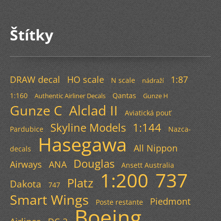
Štítky
DRAW decal
HO scale
1:87
N scale
nádraží
1:160
Qantas
Authentic Airliner Decals
Gunze H
Gunze C
Alclad II
Aviatická pouť
Skyline Models
1:144
Pardubice
Nazca-
Hasegawa
All Nippon
decals
Douglas
Airways
ANA
Ansett Australia
1:200
737
Platz
Dakota
747
Smart Wings
Piedmont
Poste restante
Boeing